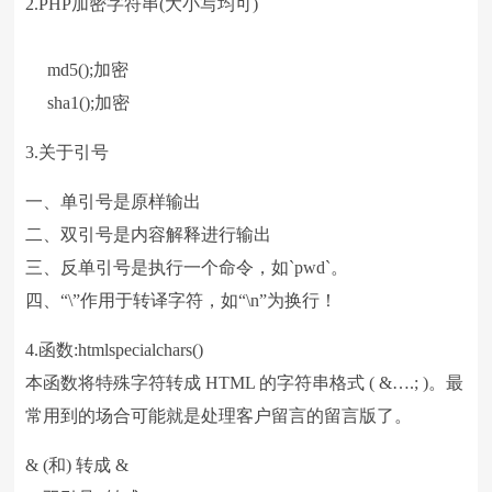
2.PHP加密字符串(大小写均可)
md5();加密
sha1();加密
3.关于引号
一、单引号是原样输出
二、双引号是内容解释进行输出
三、反单引号是执行一个命令，如`pwd`。
四、“\”作用于转译字符，如“\n”为换行！
4.函数:htmlspecialchars()
本函数将特殊字符转成 HTML 的字符串格式 ( &….; )。最
常用到的场合可能就是处理客户留言的留言版了。
& (和) 转成 &