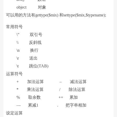
object 对象
可以用的方法有gettype($mix) 和settype($mix,$typename);
常用符号
\” 双引号
\\ 反斜线
\n 换行
\r 送出
\t 跳位(TAB)
运算符号
+ 加法运算 – 减法运算
* 乘法运算 / 除法运算
% 取余数 ++ 累加
— 累减1 . 把字串相加
设定运算