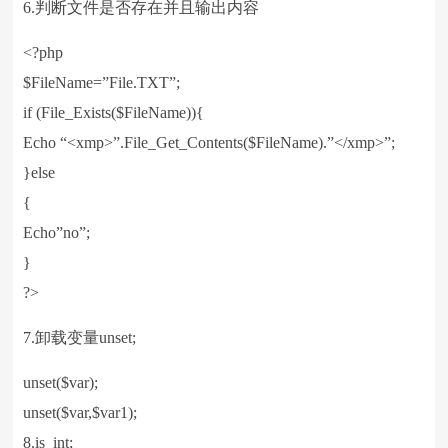
6.判断文件是否存在并且输出内容
<?php
$FileName=”File.TXT”;
if (File_Exists($FileName)){
Echo “<xmp>”.File_Get_Contents($FileName).”</xmp>”;
}else
{
Echo”no”;
}
?>
7.卸载变量unset;
unset($var);
unset($var,$var1);
8.is_int;