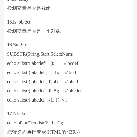
检测变量是否是数组
15.is_object
检测变量是否是一个对象
16.SubStr.
SUBSTR(String,Start,SelectNum)
echo substr(‘abcdef’, 1); // bcdef
echo substr(‘abcdef’, 1, 3); // bcd
echo substr(‘abcdef’, 0, 4); // abcd
echo substr(‘abcdef’, 0, 8); // abcdef
echo substr(‘abcdef’, -1, 1); // f
17.Nb2br
echo nl2br(“foo isn’t\n bar”);
把转义的换行变成 HTML的<BR />