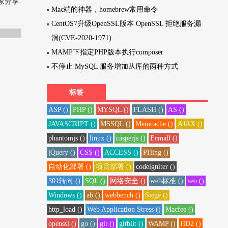
家分享
Mac端的神器，homebrew常用命令
CentOS7升级OpenSSL版本 OpenSSL 拒绝服务漏
洞(CVE-2020-1971)
MAMP下指定PHP版本执行composer
不停止 MySQL 服务增加从库的两种方式
标签
ASP ()
PHP ()
MYSQL ()
FLASH ()
AS ()
JAVASCRIPT ()
MSSQL ()
Memcache ()
AJAX ()
phantomjs ()
linux ()
casperjs ()
Ecmall ()
jQuery ()
CSS ()
ACCESS ()
PHing ()
自动化部署 ()
项目部署 ()
codeigniter ()
301转向 ()
SQL ()
网络安全 ()
web标准 ()
seo ()
Windows ()
ab ()
webbench ()
Siege ()
http_load ()
Web Application Stress ()
Macfee ()
openssl ()
go ()
git ()
gitbilt ()
WAMP ()
HD2 ()