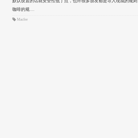
默认设置的话就安全性低了点，也许很多朋友都是导入现成的规则
咖啡的规....
Macfee