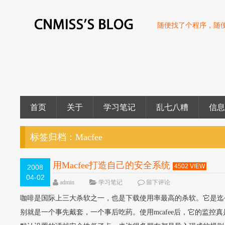
随便找了个程序，随
首页
关于
学习笔记
乱七八糟
信
标签归档：
Macfee
用Macfee打造自己的安全系统
4502 VIEW
2008
04-02
admin
学习笔记
留下评论
咖啡是国际上三大杀软之一，也是下载使用率最高的杀软。它是迄
别就是一个事先戴套，一个事后吃药。使用mcafee后，它的监