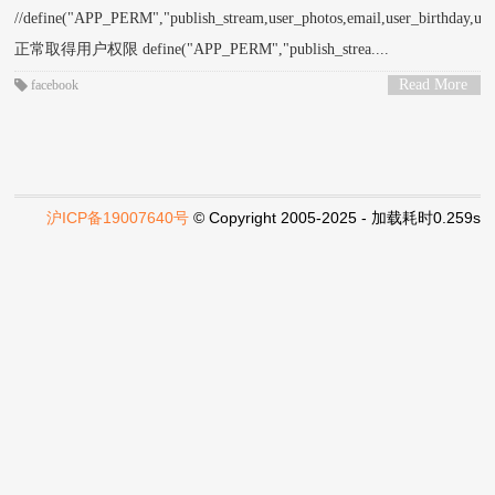
//define("APP_PERM","publish_stream,user_photos,email,user_birthday,user_i
正常取得用户权限 define("APP_PERM","publish_strea....
Read More
facebook
>
沪ICP备19007640号
© Copyright 2005-2025 - 加载耗时0.259s