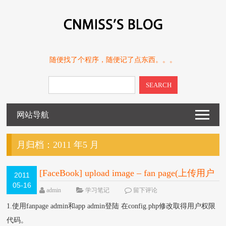
随便找了个程序，随便记了点东西。。。
SEARCH
网站导航
月归档：
2011 年5 月
[FaceBook] upload image – fan page(上传用户
2011
05-16
相片到客户专页相册的方式)
8889 VIEW
admin
学习笔记
留下评论
1.使用fanpage admin和app admin登陆 在config.php修改取得用户权限
代码。