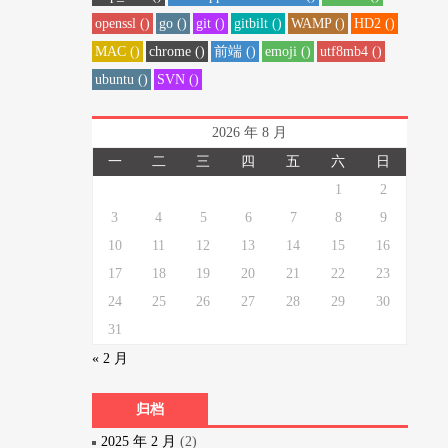
openssl ()
go ()
git ()
gitbilt ()
WAMP ()
HD2 ()
MAC ()
chrome ()
前端 ()
emoji ()
utf8mb4 ()
ubuntu ()
SVN ()
2026 年 8 月
一
二
三
四
五
六
日
1
2
3
4
5
6
7
8
9
10
11
12
13
14
15
16
17
18
19
20
21
22
23
24
25
26
27
28
29
30
31
« 2 月
归档
2025 年 2 月
(2)