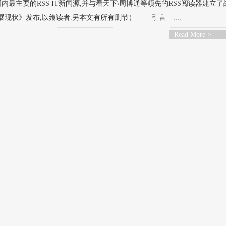
内最主要的RSS IT新闻源,并与看天下\周博通等领先的RSS阅读器建立
现状》发布,以飨读者.另本文有所有删节） 引言 ....
Read More >