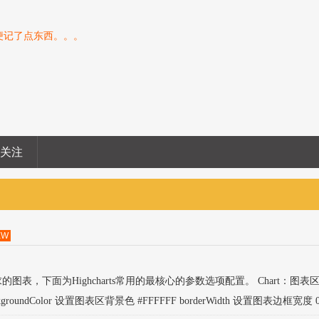
便记了点东西。。。
息关注
EW
的图表，下面为Highcharts常用的最核心的参数选项配置。 Chart：图表
Color 设置图表区背景色 #FFFFFF borderWidth 设置图表边框宽度 0 bo