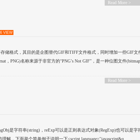
Read More >
6 VIEW
件存储格式，其目的是企图替代GIF和TIFF文件格式，同时增加一些GIF文
rmat，PNG)名称来源于非官方的“PNG’s Not GIF”，是一种位图文件(bitmap f
Read More >
t) 其中stringObj是字符串(string)，reExp可以是正则表达式对象(RegExp)也可以是
下面举个简单例子说明一下<script language="javascript&q....