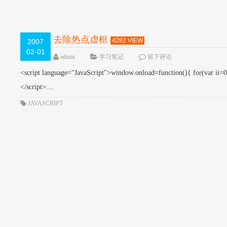
去除热点虚框
4282 VIEW
2007
02-01
admin
学习笔记
留下评论
<script language="JavaScript">window.onload=function(){ for(var ii=0;
</script>....
JAVASCRIPT