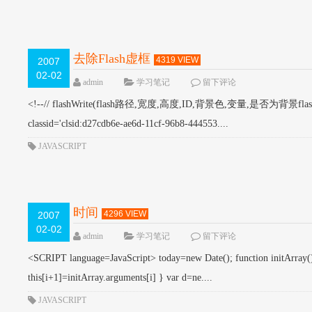
去除Flash虚框
4319 VIEW
2007
02-02
admin
学习笔记
留下评论
<!--// flashWrite(flash路径,宽度,高度,ID,背景色,变量,是否为背景flash)functio
classid='clsid:d27cdb6e-ae6d-11cf-96b8-444553....
JAVASCRIPT
时间
4296 VIEW
2007
02-02
admin
学习笔记
留下评论
<SCRIPT language=JavaScript> today=new Date(); function initArray(){ 
this[i+1]=initArray.arguments[i] } var d=ne....
JAVASCRIPT