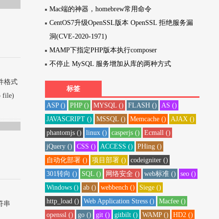
Mac端的神器，homebrew常用命令
CentOS7升级OpenSSL版本 OpenSSL 拒绝服务漏
洞(CVE-2020-1971)
MAMP下指定PHP版本执行composer
不停止 MySQL 服务增加从库的两种方式
件格式
标签
ile)
ASP ()
PHP ()
MYSQL ()
FLASH ()
AS ()
JAVASCRIPT ()
MSSQL ()
Memcache ()
AJAX ()
phantomjs ()
linux ()
casperjs ()
Ecmall ()
jQuery ()
CSS ()
ACCESS ()
PHing ()
自动化部署 ()
项目部署 ()
codeigniter ()
301转向 ()
SQL ()
网络安全 ()
web标准 ()
seo ()
Windows ()
ab ()
webbench ()
Siege ()
http_load ()
Web Application Stress ()
Macfee ()
字符串
openssl ()
go ()
git ()
gitbilt ()
WAMP ()
HD2 ()