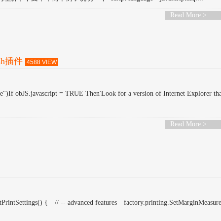
Read More >
sh插件
4588 VIEW
f obJS.javascript = TRUE Then'Look for a version of Internet Explorer th
Read More >
ngs() { // -- advanced features factory.printing.SetMarginMeasure(