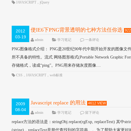
JAVASCRIPT
，
jQuery
使IE6下PNG背景透明的七种方法任你选
922
2012
03-19
admin
学习笔记
一条评论
PNG图像格式介绍： PNG是20世纪90年代中期开始开发的图像文
所不具备的特性。流式 网络图形格式(Portable Network Graphic Fo
存储格式，读成“ping”。PNG用来存储灰度图像....
CSS
，
JAVASCRIPT
，
web标准
Javascript replace 的用法
4612 VIEW
2009
08-04
admin
学习笔记
留下评论
replace方法的语法是：stringObj.replace(rgExp, replaceTex
(string)，replaceText是替代查找到的字符串。。为了帮助大家更好的理解，