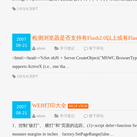
JAVASCRIPT
检测浏览器是否支持有Flash2.0以上或有Fla
2007
08-21
admin
学习笔记
留下评论
<html><head><%Set obJS = Server.CreateObject("MSWC.BrowserType")I
supports ActiveX (i.e., one tha....
JAVASCRIPT
WEB打印大全
4618 VIEW
2007
08-21
admin
学习笔记
留下评论
1、控制"纵打"、 横打”和“页面的边距。(1)<script defer>function SetPrintSetti
measure margins in inches factory.SetPageRange(false....