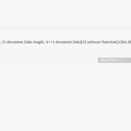
 ii<document.links.length; ii++) document.links[ii].onfocus=function(){this.b
Read More >