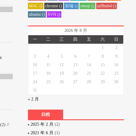
MAC ()
chrome ()
前端 ()
emoji ()
utf8mb4 ()
ubuntu ()
SVN ()
2026 年 8 月
一
二
三
四
五
六
日
1
2
3
4
5
6
7
8
9
at
10
11
12
13
14
15
16
17
18
19
20
21
22
23
24
25
26
27
28
29
30
31
« 2 月
归档
2025 年 2 月
(2)
2) //
2021 年 6 月
(1)