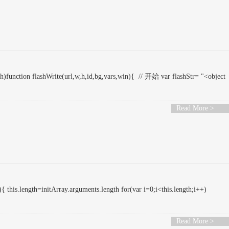
n flashWrite(url,w,h,id,bg,vars,win){ // 开始 var flashStr= "<object
Read More >
this.length=initArray.arguments.length for(var i=0;i<this.length;i++)
Read More >