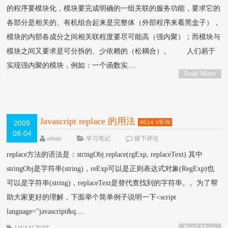
的程序要模块化，模块要完成明确的一组关联的服务功能，要求它的
各部分是相关的、有机组合起来是完整体（外部程序来看黑盒子），
模块的内部各成分之间相关联程度要尽可能高（强内聚）；而模块与
模块之间又要求是可分拆的、少依赖的（松耦合）。 人们易于
实现强内聚的模块，例如：一个函数实....
Read More
>
Javascript replace 的用法
4614 VIEW
2009
08-04
admin
学习笔记
留下评论
replace方法的语法是：stringObj.replace(rgExp, replaceText) 其中
stringObj是字符串(string)，reExp可以是正则表达式对象(RegExp)也
可以是字符串(string)，replaceText是替代查找到的字符串。。为了帮
助大家更好的理解，下面举个简单例子说明一下<script
language="javascript&q....
Read More