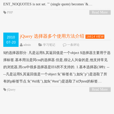
ENT_NOQUOTES is not set. ''' (single quote) becomes '&....
Read More
PHP
>
jQuery 选择器多个使用方法介绍
16614 VIEW
2010
07-20
admin
学习笔记
一条评论
$的选择器部分: 凡是运用$,其返回值是一个object $选择器主要用于选
择标签.基本用法是同css的选择器.但是,很让人兴奋的是,他支持常见
的浏览器,而css中很多选择器是IE6所不支持的. 1.基本选择器(3种): --
--凡是运用$,其返回值是一个object $("标签名"),如$("p")是选取了所
有的p标签节点 $("#id名"),如$("#test")是选取了id为test的标签....
Read More
jQuery
>