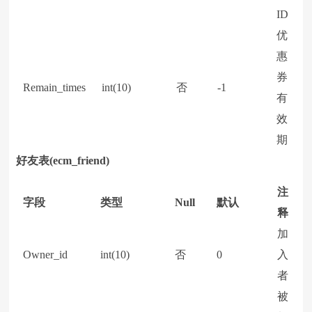
ID
优
惠
券
Remain_times
int(10)
否
-1
有
效
期
好友表(ecm_friend)
注
字段
类型
Null
默认
释
加
Owner_id
int(10)
否
0
入
者
被