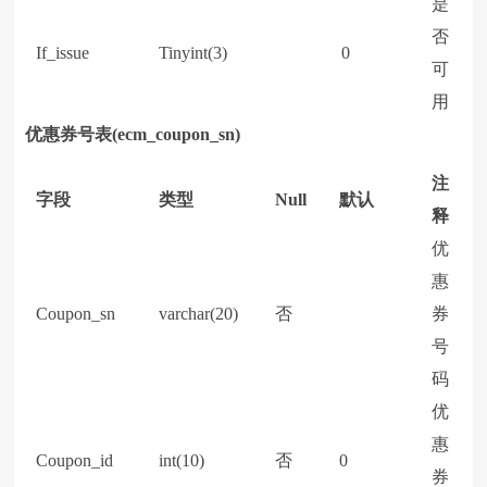
是
否
If_issue
Tinyint(3)
0
可
用
优惠券号表(ecm_coupon_sn)
注
字段
类型
Null
默认
释
优
惠
Coupon_sn
varchar(20)
否
券
号
码
优
惠
Coupon_id
int(10)
否
0
券