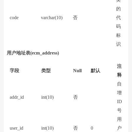
的
code
varchar(10)
否
代
码
标
识
用户地址表(ecm_address)
注
字段
类型
Null
默认
释
自
增
addr_id
int(10)
否
ID
号
用
user_id
int(10)
否
0
户