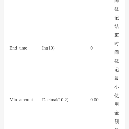
间
戳
记
结
束
时
End_time
Int(10)
0
间
戳
记
最
小
使
Min_amount
Decimal(10,2)
0.00
用
金
额