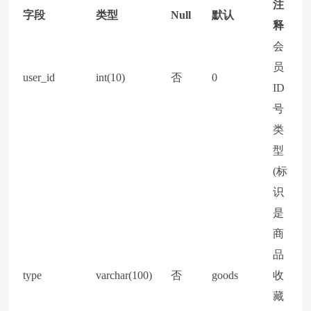
注
字段
类型
Null
默认
释
会
员
user_id
int(10)
否
0
ID
号
类
型
(标
识
是
商
品
type
varchar(100)
否
goods
收
藏