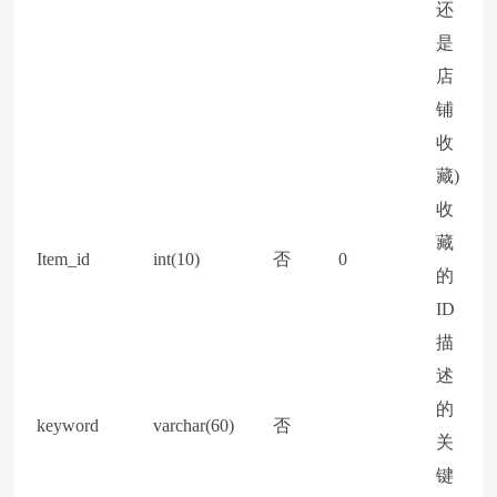
还
是
店
铺
收
藏)
收
藏
Item_id
int(10)
否
0
的
ID
描
述
的
keyword
varchar(60)
否
关
键