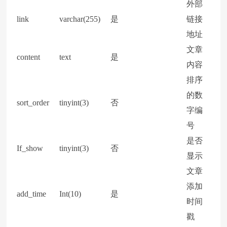
外部
link
varchar(255)
是
链接
地址
文章
content
text
是
内容
排序
的数
sort_order
tinyint(3)
否
字编
号
是否
If_show
tinyint(3)
否
显示
文章
添加
add_time
Int(10)
是
时间
戳