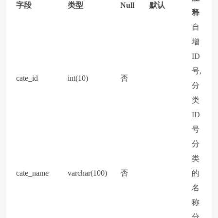
字段
类型
Null
默认
释
自
增
ID
号,
cate_id
int(10)
否
分
类
ID
号
分
类
cate_name
varchar(100)
否
的
名
称
分