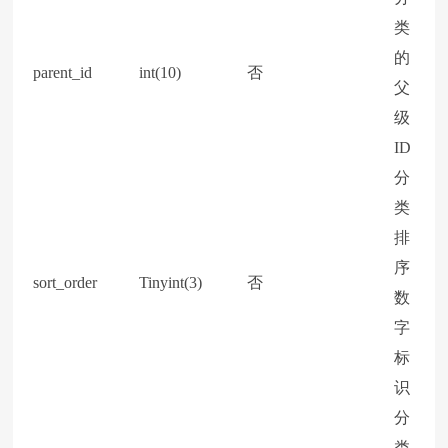
类
的
parent_id
int(10)
否
父
级
ID
分
类
排
序
sort_order
Tinyint(3)
否
数
字
标
识
分
类