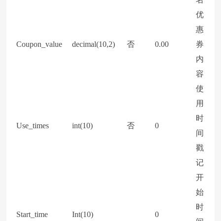
优
惠
Coupon_value
decimal(10,2)
否
0.00
券
内
容
使
用
时
Use_times
int(10)
否
0
间
戳
记
开
始
时
Start_time
Int(10)
0