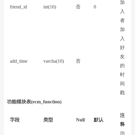
加
friend_id
int(10)
否
0
入
者
加
入
好
友
add_time
varcha(10)
否
的
时
间
戳
功能模块表(ecm_function)
注
字段
类型
Null
默认
释
功