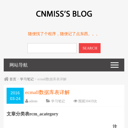
随便找了个程序，随便记了点东西。。。
SEARCH
网站导航
首页
>
学习笔记
> ecmall数据库表详解
ecmall数据库表详解
2016
03-24
admin
学习笔记
围观
10419
次
留下评论
编辑日期：
2016-03-24
文章分类表ecm_acategory
字体：
大
中
小
注