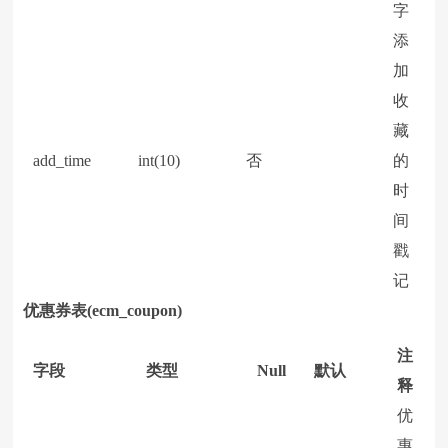
字
添
加
收
藏
add_time
int(10)
否
的
时
间
戳
记
优惠券表(ecm_coupon)
注
字段
类型
Null
默认
释
优
惠