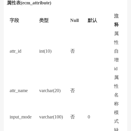
属性表(ecm_attribute)
注
字段
类型
Null
默认
释
属
性
attr_id
int(10)
否
自
增
id
属
性
attr_name
varchar(20)
否
名
称
模
input_mode
varchar(100)
否
0
式
缺