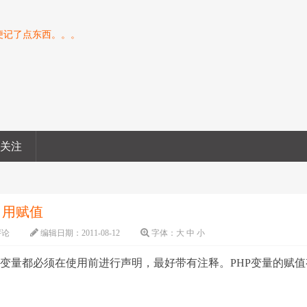
便记了点东西。。。
息关注
引用赋值
评论
编辑日期：
2011-08-12
字体：
大
中
小
有变量都必须在使用前进行声明，最好带有注释。PHP变量的赋值