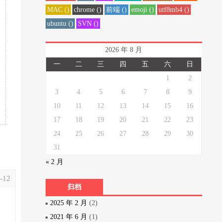
MAC ()
chrome ()
前端 ()
emoji ()
utf8mb4 ()
ubuntu ()
SVN ()
2026 年 8 月
一
二
三
四
五
六
日
1
2
3
4
5
6
7
8
9
10
11
12
13
14
15
16
17
18
19
20
21
22
23
24
25
26
27
28
29
30
31
« 2 月
-12
归档
2025 年 2 月
(2)
2021 年 6 月
(1)