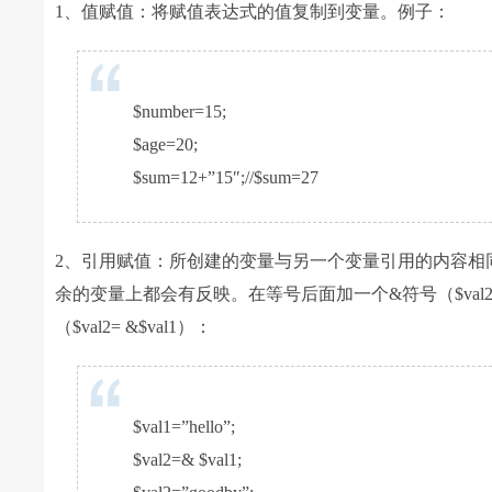
1、值赋值：将赋值表达式的值复制到变量。例子：
$number=15;
$age=20;
$sum=12+”15″;//$sum=27
2、引用赋值：所创建的变量与另一个变量引用的内容相
余的变量上都会有反映。在等号后面加一个&符号（$val2
（$val2= &$val1）：
$val1=”hello”;
$val2=& $val1;