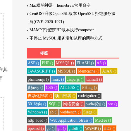
Mac端的神器，homebrew常用命令
CentOS7升级OpenSSL版本 OpenSSL 拒绝服务漏
洞(CVE-2020-1971)
MAMP下指定PHP版本执行composer
不停止 MySQL 服务增加从库的两种方式
标签
ASP ()
PHP ()
MYSQL ()
FLASH ()
AS ()
在其
JAVASCRIPT ()
MSSQL ()
Memcache ()
AJAX ()
面
phantomjs ()
linux ()
casperjs ()
Ecmall ()
jQuery ()
CSS ()
ACCESS ()
PHing ()
自动化部署 ()
项目部署 ()
codeigniter ()
301转向 ()
SQL ()
网络安全 ()
web标准 ()
seo ()
Windows ()
ab ()
webbench ()
Siege ()
http_load ()
Web Application Stress ()
Macfee ()
openssl ()
go ()
git ()
gitbilt ()
WAMP ()
HD2 ()