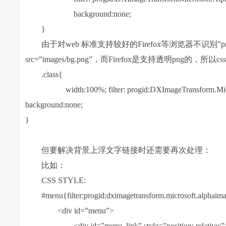
background:none;
}
由于对web 标准支持较好的Firefox等浏览器不识别”progid:DXImage
src=”images/bg.png”，而Firefox是支持透明png的，
.class{
width:100%; filter: progid:DXImageTransform.Microsof
background:none;
}
但要解决背景上浮文字链接时还需要再次处理：
比如：
CSS STYLE:
#menu{filter:progid:dximagetransform.microsoft.alphaimagel
<div id=”menu”>
<div id=”menu_link” style=”position: relative;”>