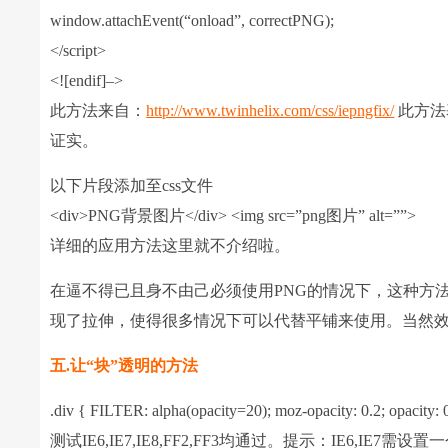
window.attachEvent(“onload”, correctPNG);
</script>
<![endif]–> ​
此方法来自：
http://www.twinhelix.com/css/iepngfix/
此方法基
证实。
以下片段添加至css文件
<div>PNG背景图片</div> <img src=”png图片” alt=””>
详细的应用方法这里就不介绍啦。
在逼不得已且身不由己必须使用PNG的情况下，这种方
现了拉伸，使得很多情况下可以代替平铺来使用。当然
五.让“块”透明的方法
.div { FILTER: alpha(opacity=20); moz-opacity: 0.2; opacity: 
测试IE6,IE7,IE8,FF2,FF3均通过。提示：IE6,IE7