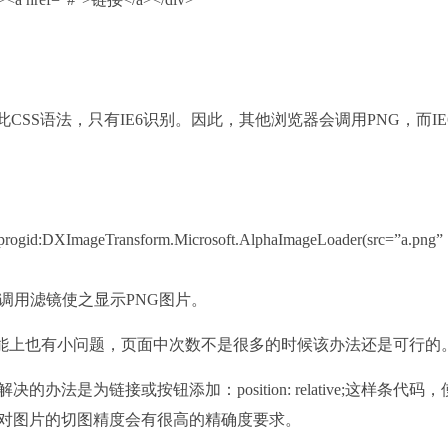
支持此CSS语法，只有IE6识别。因此，其他浏览器会调用PNG，而IE
ter:progid:DXImageTransform.Microsoft.AlphaImageLoader(src=”a.png”
后调用滤镜使之显示PNG图片。
性能上也有小问题，页面中次数不是很多的时候该办法还是可行的
决的办法是为链接或按钮添加：position: relative;这样条代码
复，所以对图片的切图精度会有很高的精确度要求。