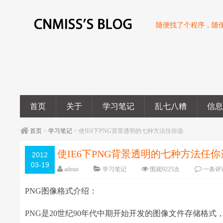
随便找了个程序，随
首页
关于
学习笔记
乱七八糟
信
首页
>
学习笔记
> 使IE6下PNG背景透明的七种方法任你选
使IE6下PNG背景透明的七种方法任你
2012
03-19
admin
学习笔记
围观
9225
次
一条评
PNG图像格式介绍：
PNG是20世纪90年代中期开始开发的图像文件存储格式，