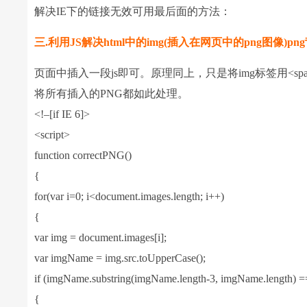
解决IE下的链接无效可用最后面的方法：
三.利用JS解决html中的img(插入在网页中的png图像)p
页面中插入一段js即可。原理同上，只是将img标签用<span
将所有插入的PNG都如此处理。
<!–[if IE 6]>
<script>
function correctPNG()
{
for(var i=0; i<document.images.length; i++)
{
var img = document.images[i];
var imgName = img.src.toUpperCase();
if (imgName.substring(imgName.length-3, imgName.length) 
{