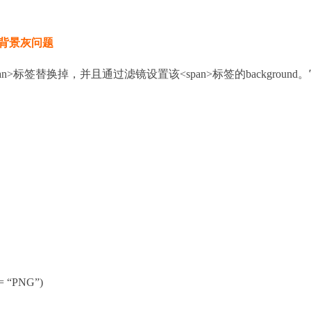
ng背景灰问题
>标签替换掉，并且通过滤镜设置该<span>标签的background
== “PNG”)