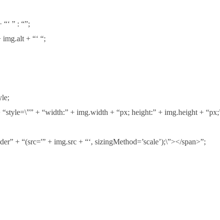
“‘ ” : “”;
+ img.alt + “‘ “;
yle;
tyle=\”” + “width:” + img.width + “px; height:” + img.height + “px;
r” + “(src='” + img.src + “‘, sizingMethod=’scale’);\”></span>”;