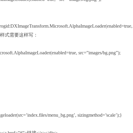
Transform.Microsoft.AlphaImageLoader(enabled=true,
所以css样式需要这样写：
t.AlphaImageLoader(enabled=true, src=”images/bg.png”);
oader(src=’index.files/menu_bg.png’, sizingmethod=’scale’);}
<a href=”#”>链接</a></div>