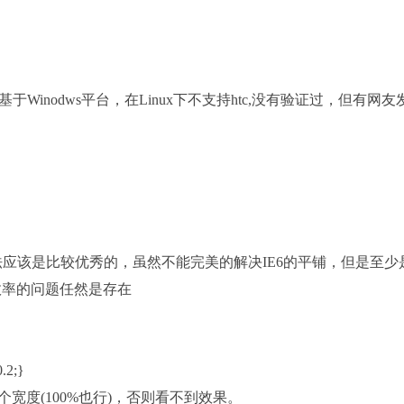
于Winodws平台，在Linux下不支持htc,没有验证过，但有网友
法应该是比较优秀的，虽然不能完美的解决IE6的平铺，但是至少
效率的问题任然是存在
0.2;}
需设置一个宽度(100%也行)，否则看不到效果。