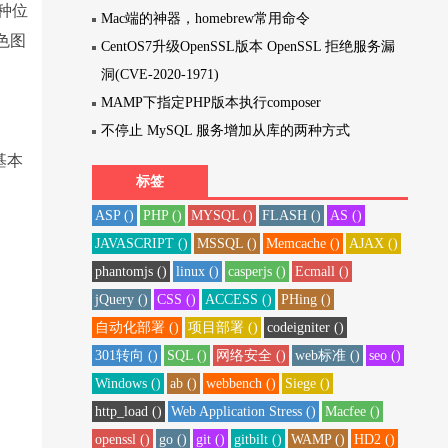
一种位
Mac端的神器，homebrew常用命令
彩色图
CentOS7升级OpenSSL版本 OpenSSL 拒绝服务漏
洞(CVE-2020-1971)
MAMP下指定PHP版本执行composer
不停止 MySQL 服务增加从库的两种方式
基本
标签
ASP ()
PHP ()
MYSQL ()
FLASH ()
AS ()
JAVASCRIPT ()
MSSQL ()
Memcache ()
AJAX ()
phantomjs ()
linux ()
casperjs ()
Ecmall ()
jQuery ()
CSS ()
ACCESS ()
PHing ()
自动化部署 ()
项目部署 ()
codeigniter ()
301转向 ()
SQL ()
网络安全 ()
web标准 ()
seo ()
Windows ()
ab ()
webbench ()
Siege ()
http_load ()
Web Application Stress ()
Macfee ()
openssl ()
go ()
git ()
gitbilt ()
WAMP ()
HD2 ()