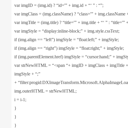
var imgID = (img.id) ? “id='” + img.id + “‘ ” : “”;
var imgClass = (img.className) ? “class='” + img.className + 
var imgTitle = (img.title) ? “title='” + img.title + “‘ ” : “title='” 
var imgStyle = “display:inline-block;” + img.style.cssText;
if (img.align == “left”) imgStyle = “float:left;” + imgStyle;
if (img.align == “right”) imgStyle = “float:right;” + imgStyle;
if (img.parentElement.href) imgStyle = “cursor:hand;” + imgSt
var strNewHTML = “<span “+ imgID + imgClass + imgTitle + “s
imgStyle + “;”
+ “filter:progid:DXImageTransform.Microsoft.AlphaImageLoade
img.outerHTML = strNewHTML;
i = i-1;
}
}
}