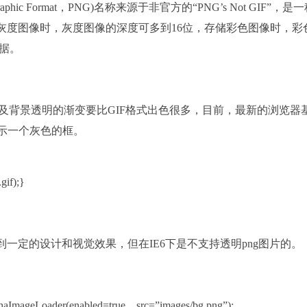
aphic Format，PNG)名称来源于非官方的“PNG’s Not GIF”，是
NG用来存储灰度图像时，灰度图像的深度可多到16位，存储彩色图像时，
数据。
以及背景透明的渐变要比GIF格式出色很多，目前，最新的浏览器
显示一个灰色的框。
gif);}
一定的设计和视觉效果，但在IE6下是不支持透明png图片的。
eLoader(enabled=true, src=”images/bg.png”);