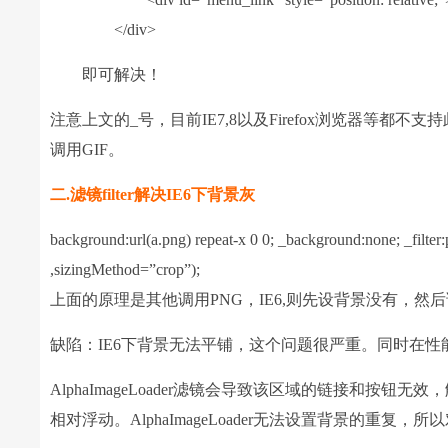
</div>
即可解决！
注意上文的_号，目前IE7,8以及Firefox浏览器等都不
调用GIF。
二.滤镜filter解决IE6下背景灰
background:url(a.png) repeat-x 0 0; _background:none; _fil
,sizingMethod=”crop”);
上面的原理是其他调用PNG，IE6,则先设背景没有，然
缺陷：IE6下背景无法平铺，这个问题很严重。同时在
AlphaImageLoader滤镜会导致该区域的链接和按钮无效，解
相对浮动。AlphaImageLoader无法设置背景的重