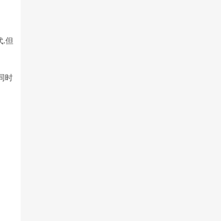
代.但
.同时