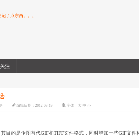
便记了点东西。。。
息关注
选
论
编辑日期：
2012-03-19
字体：
大
中
小
其目的是企图替代GIF和TIFF文件格式，同时增加一些GIF文件