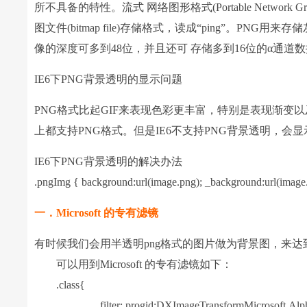
所不具备的特性。流式 网络图形格式(Portable Network Gr
图文件(bitmap file)存储格式，读成“ping”。P
像的深度可多到48位，并且还可 存储多到16位的α通道
IE6下PNG背景透明的显示问题
PNG格式比起GIF来表现色彩更丰富，特别是表现渐变
上都支持PNG格式。但是IE6不支持PNG背景透明，会
IE6下PNG背景透明的解决办法
.pngImg { background:url(image.png); _background:url(image.
一．Microsoft 的专有滤镜
有时候我们会用半透明png格式的图片做为背景图，来达到
可以用到Microsoft 的专有滤镜如下：
.class{
filter: progid:DXImageTransformMicrosoft.AlphaImag