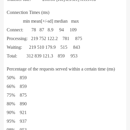
Connection Times (ms)
min mean[+/-sd] median max
Connect: 78 87 8.9 94 109
Processing: 219 752 122.2 781 875
Waiting: 219 510 179.9 515 843
Total: 312 839 121.3 859 953
Percentage of the requests served within a certain time (ms)
50% 859
66% 859
75% 875
80% 890
90% 921
95% 937
98% 953