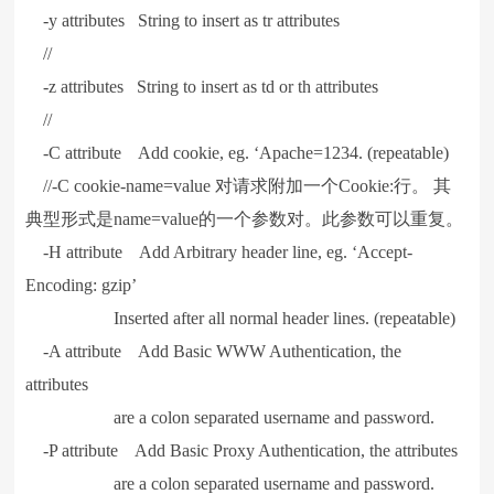
-y attributes String to insert as tr attributes
//
-z attributes String to insert as td or th attributes
//
-C attribute Add cookie, eg. ‘Apache=1234. (repeatable)
//-C cookie-name=value 对请求附加一个Cookie:行。 其
典型形式是name=value的一个参数对。此参数可以重复。
-H attribute Add Arbitrary header line, eg. ‘Accept-
Encoding: gzip’
Inserted after all normal header lines. (repeatable)
-A attribute Add Basic WWW Authentication, the
attributes
are a colon separated username and password.
-P attribute Add Basic Proxy Authentication, the attributes
are a colon separated username and password.