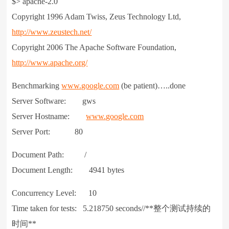
$> apache-2.0
Copyright 1996 Adam Twiss, Zeus Technology Ltd,
http://www.zeustech.net/
Copyright 2006 The Apache Software Foundation,
http://www.apache.org/
Benchmarking
www.google.com
(be patient)…..done
Server Software: gws
Server Hostname:
www.google.com
Server Port: 80
Document Path: /
Document Length: 4941 bytes
Concurrency Level: 10
Time taken for tests: 5.218750 seconds//**整个测试持续的
时间**