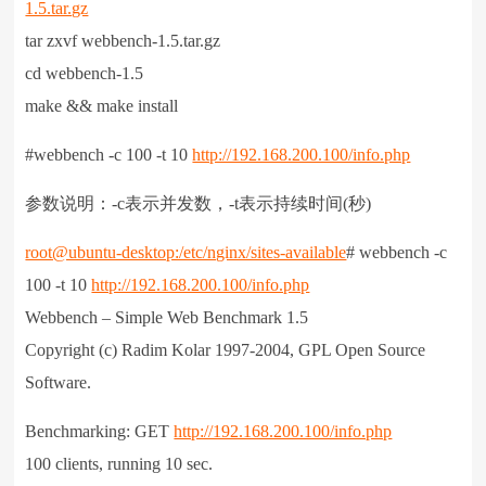
1.5.tar.gz
tar zxvf webbench-1.5.tar.gz
cd webbench-1.5
make && make install
#webbench -c 100 -t 10
http://192.168.200.100/info.php
参数说明：-c表示并发数，-t表示持续时间(秒)
root@ubuntu-desktop:/etc/nginx/sites-available
# webbench -c
100 -t 10
http://192.168.200.100/info.php
Webbench – Simple Web Benchmark 1.5
Copyright (c) Radim Kolar 1997-2004, GPL Open Source
Software.
Benchmarking: GET
http://192.168.200.100/info.php
100 clients, running 10 sec.