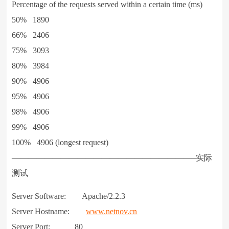
Percentage of the requests served within a certain time (ms)
50% 1890
66% 2406
75% 3093
80% 3984
90% 4906
95% 4906
98% 4906
99% 4906
100% 4906 (longest request)
——————————————————————–实际
测试
Server Software: Apache/2.2.3
Server Hostname:
www.netnov.cn
Server Port: 80