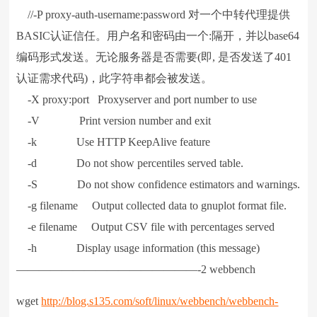
//-P proxy-auth-username:password 对一个中转代理提供
BASIC认证信任。用户名和密码由一个:隔开，并以base64
编码形式发送。无论服务器是否需要(即, 是否发送了401
认证需求代码)，此字符串都会被发送。
-X proxy:port Proxyserver and port number to use
-V Print version number and exit
-k Use HTTP KeepAlive feature
-d Do not show percentiles served table.
-S Do not show confidence estimators and warnings.
-g filename Output collected data to gnuplot format file.
-e filename Output CSV file with percentages served
-h Display usage information (this message)
————————————————-2 webbench
wget
http://blog.s135.com/soft/linux/webbench/webbench-