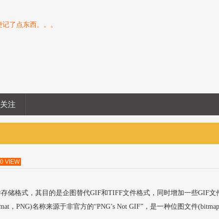
便记了点东西。。。
息关注
0 VIEW
件存储格式，其目的是企图替代GIF和TIFF文件格式，同时增加一些GIF文
rmat，PNG)名称来源于非官方的“PNG’s Not GIF”，是一种位图文件(bitmap f