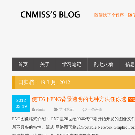
随便找了个程序，随
首页
关于
学习笔记
乱七八糟
信
日归档：
19 3 月, 2012
使IE6下PNG背景透明的七种方法任你选
923
2012
03-19
admin
学习笔记
一条评论
PNG图像格式介绍： PNG是20世纪90年代中期开始开发的图像文
所不具备的特性。流式 网络图形格式(Portable Network Graphic Fo