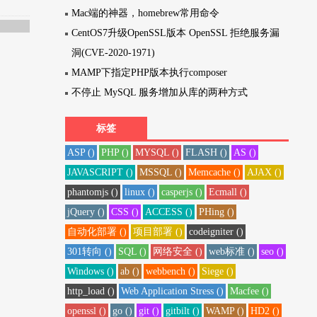
Mac端的神器，homebrew常用命令
CentOS7升级OpenSSL版本 OpenSSL 拒绝服务漏
洞(CVE-2020-1971)
MAMP下指定PHP版本执行composer
不停止 MySQL 服务增加从库的两种方式
标签
ASP ()
PHP ()
MYSQL ()
FLASH ()
AS ()
JAVASCRIPT ()
MSSQL ()
Memcache ()
AJAX ()
phantomjs ()
linux ()
casperjs ()
Ecmall ()
jQuery ()
CSS ()
ACCESS ()
PHing ()
自动化部署 ()
项目部署 ()
codeigniter ()
301转向 ()
SQL ()
网络安全 ()
web标准 ()
seo ()
Windows ()
ab ()
webbench ()
Siege ()
http_load ()
Web Application Stress ()
Macfee ()
openssl ()
go ()
git ()
gitbilt ()
WAMP ()
HD2 ()