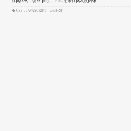
存储格式，读成“ping”。PNG用来存储灰度图像....
CSS
，
JAVASCRIPT
，
web标准