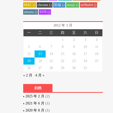
MAC ()
chrome ()
前端 ()
emoji ()
utf8mb4 ()
ubuntu ()
SVN ()
2012 年 3 月
一
二
三
四
五
六
日
1
2
3
4
5
6
7
8
9
10
11
12
13
14
15
16
17
18
19
20
21
22
23
24
25
26
27
28
29
30
31
« 2 月
4 月 »
归档
2025 年 2 月
(2)
2021 年 6 月
(1)
2020 年 8 月
(1)