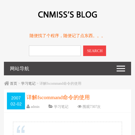
随便找了个程序，随便记了点东西。。。
SEARCH
网站导航
首页
>
学习笔记
> 详解fscommand命令的使用
详解fscommand命令的使用
2007
02-02
admin
学习笔记
围观
7307
次
留下评论
编辑日期：
2010-12-02
字体：
大
中
小