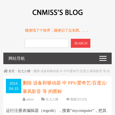
随便找了个程序，随便记了点东西。。。
SEARCH
网站导航
首页
>
乱七八糟
> 删除 设备和驱动器 中 PPS/爱奇艺/百度云/暴风影音 等 的
图标
删除 设备和驱动器 中 PPS/爱奇艺/百度云/
2014
04-15
暴风影音 等 的图标
admin
乱七八糟
围观
20132
次
留下评论
编辑日期：
2014-04-15
运行注册表编辑器（regedit），搜索“mycomputer”，把其
字体：
大
中
小