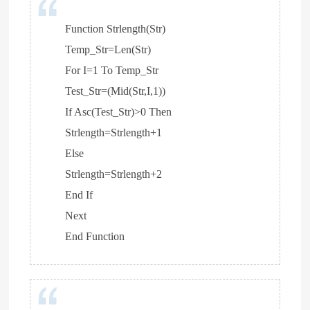
Function Strlength(Str)
Temp_Str=Len(Str)
For I=1 To Temp_Str
Test_Str=(Mid(Str,I,1))
If Asc(Test_Str)>0 Then
Strlength=Strlength+1
Else
Strlength=Strlength+2
End If
Next
End Function