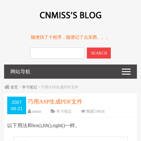
随便找了个程序，随便记了点东西。。。
SEARCH
网站导航
首页
>
学习笔记
> 巧用ASP生成PDF文件
巧用ASP生成PDF文件
2007
08-21
admin
学习笔记
围观
5396
次
留下评论
编辑日期：
2010-12-02
以下用法和len(),lift(),right()一样。
字体：
大
中
小