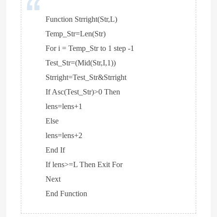
Function Strright(Str,L)
Temp_Str=Len(Str)
For i = Temp_Str to 1 step -1
Test_Str=(Mid(Str,I,1))
Strright=Test_Str&Strright
If Asc(Test_Str)>0 Then
lens=lens+1
Else
lens=lens+2
End If
If lens>=L Then Exit For
Next
End Function