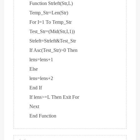
Function Strleft(Str,L)
Temp_Str=Len(Str)
For I=1 To Temp_Str
Test_Str=(Mid(Str,I,1))
Strleft=Strleft&Test_Str
If Asc(Test_Str)>0 Then
lens=lens+1
Else
lens=lens+2
End If
If lens>=L Then Exit For
Next
End Function